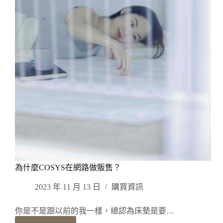
塊
沙
發
｜
室
內
型
態
新
趨
勢
為什麼COSYS在網路做販售？
2023 年 11 月 13 日
購買資訊
你是不是跟以前的我一樣，總認為床墊是要…