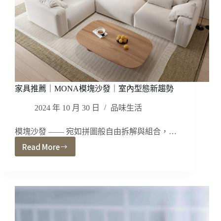
高
的
居
家
設
計
往
這
家具推薦｜MONA模塊沙發｜室內型態新趨勢
裡
2024 年 10 月 30 日
品味生活
模塊沙發 —— 宛如拼圖般自由拆解與組合，…
Read More
家
具
推
薦
｜
MONA
模