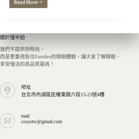
Read More
為
什
麼
COSYS
在
網
關於慢半拍
路
我們不提供快時尚，
做
販
而是更重視各位Families的睡眠體驗，讓大家了解睡眠，
售？
享受慢活的高品質寢具！
地址
台北市內湖區民權東路六段13-23號4樓
mail
cosystw@gmail.com