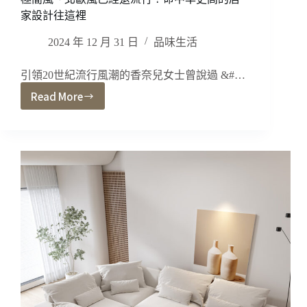
家設計往這裡
2024 年 12 月 31 日
品味生活
引領20世紀流行風潮的香奈兒女士曾說過 &#…
Read More
極
簡
風、
北
歐
風
已
經
退
流
行？
命
中
率
更