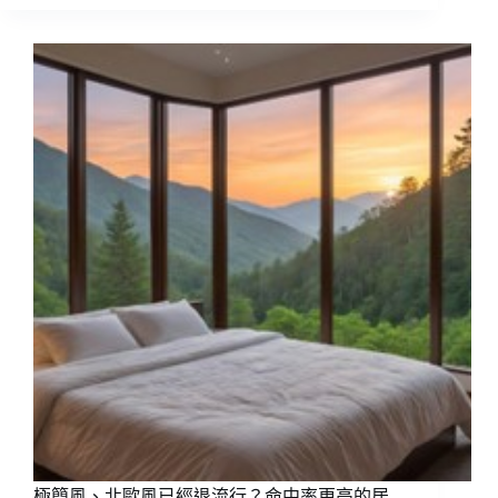
球
睡
眠
報
告
❱
極簡風、北歐風已經退流行？命中率更高的居