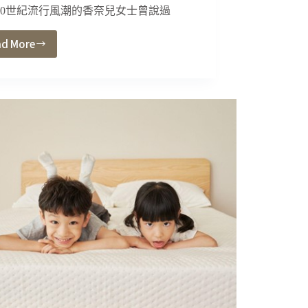
20世紀流行風潮的香奈兒女士曾說過
ad More
極
簡
風、
北
歐
風
已
經
退
流
行？
命
中
率
更
高
的
居