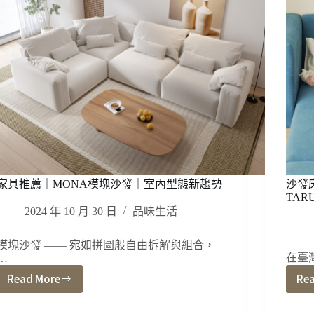
怎
麼
安
才
對？
家具推薦｜MONA模塊沙發｜室內型態新趨勢
沙發
TAR
2024 年 10 月 30 日
品味生活
模塊沙發 —— 宛如拼圖般自由拆解與組合，
在臺
…
Read More
Re
家
具