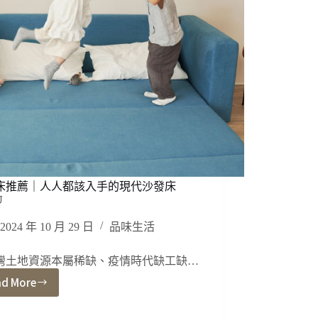
不
是
商
人
話
術？
真
的
需
要
保
潔
墊
床推薦｜人人都該入手的現代沙發床
嗎？
U
2024 年 10 月 29 日
品味生活
灣土地資源本屬稀缺、疫情時代缺工缺…
ad More
沙
發