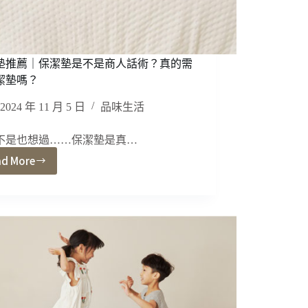
家
設
計
往
這
墊推薦｜保潔墊是不是商人話術？真的需
裡
潔墊嗎？
2024 年 11 月 5 日
品味生活
不是也想過……保潔墊是真…
ad More
保
潔
墊
推
薦
｜
保
潔
墊
是