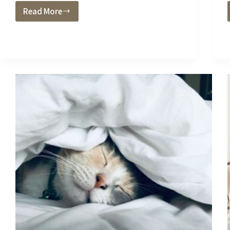
Read More
❰
全
球
睡
眠
報
告
❱