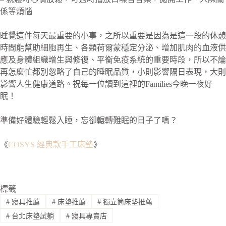
係等煩惱
睡覺這件每天最重要的小事，之所以重要是因為是這一段的休憩
時間能幫助細胞再生、各類荷爾蒙穩定分泌、增加肌肉的血液供
應及身體組織增生與修復、平衡免疫系統的重要時段，所以不論
再怎麼忙都別忽略了自己的睡眠品質，小則影響隔日表現，大則
影響人生健康道路。祝每一位讀到這裡的Families今晚一夜好
眠！
準備好體驗輕鬆入睡，忘卻輾轉難眠的日子了嗎？
《
COSYS 經典款手工床墊
》
標籤
#
寢具推薦
#
床墊推薦
#
獨立筒床墊推薦
#
台北床墊試躺
#
寢具專賣店