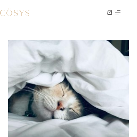
跳
至
購
主
物
要
車
內
容