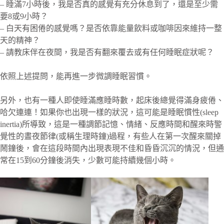
– 睡滿7小時後，我是否真的感覺有充分休息到了，還是至少需
要8或9小時？
– 白天有困倦的感覺嗎？是否依靠能量飲料或咖啡因來維持一整
天的精神？
– 請教床伴在夜間，我是否有翻來覆去或有任何睡眠症狀呢？
依照上述提問，能再進一步微調睡眠習慣。
另外，也有一種人即使睡滿應睡時數，起床後總覺得滿身疲倦、
哈欠連連！如果你也出現一樣的狀況，這可能是睡眠慣性(sleep
inertia)所導致，這是一種調節記憶、情緒、反應時間和醒來時警
覺性的晝夜節律(或稱生理時鐘)過程，有些人在第一次醒來關掉
鬧鐘後，會在這段時間內出現表現不佳和昏昏沉沉的情況，但通
常在15到60分鐘後消失，少數可能持續幾個小時。