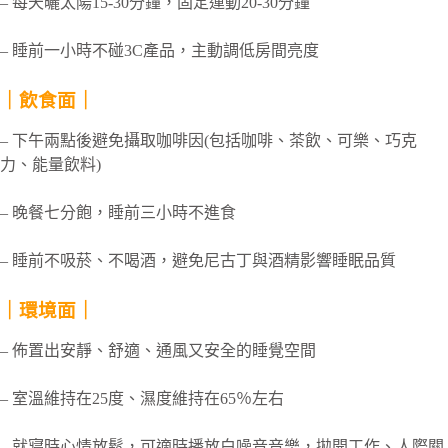
– 每天曬太陽15-30分鐘，固定運動20-30分鐘
– 睡前一小時不碰3C產品，主動調低房間亮度
｜飲食面｜
– 下午兩點後避免攝取咖啡因(包括咖啡、茶飲、可樂、巧克
力、能量飲料)
– 晚餐七分飽，睡前三小時不進食
– 睡前不吸菸、不喝酒，避免尼古丁與酒精影響睡眠品質
｜環境面｜
– 佈置出安靜、舒適、通風又安全的睡覺空間
– 室溫維持在25度、濕度維持在65％左右
– 就寢時心情放鬆，可適時播放白噪音音樂，拋開工作、人際關