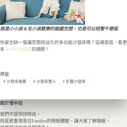
既是小小孩＆毛小孩歡樂的遊戲空間，也是可以短暫午憩區
你家也缺一張讓空間效益化的多功能沙發床嗎？這邊逛逛，看更
多
TARU沙發床
的細節！
標籤
#
沙發床推薦
#
沙發床雙人
#
折疊沙發床
關於慢半拍
我們不提供快時尚，
而是更重視各位Families的睡眠體驗，讓大家了解睡眠，