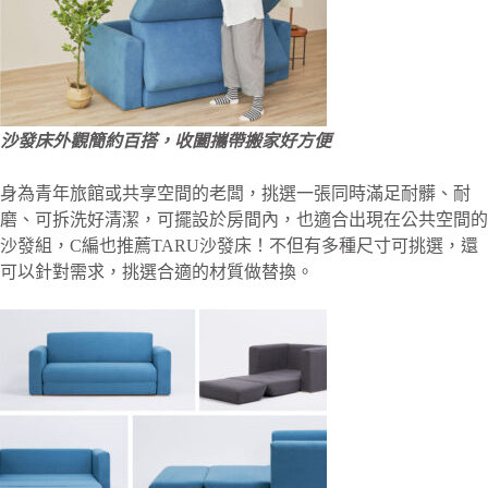
沙發床外觀簡約百搭，收闔攜帶搬家好方便
身為青年旅館或共享空間的老闆，挑選一張同時滿足耐髒、耐
磨、可拆洗好清潔，可擺設於房間內，也適合出現在公共空間的
沙發組，C編也推薦TARU沙發床！不但有多種尺寸可挑選，還
可以針對需求，挑選合適的材質做替換。