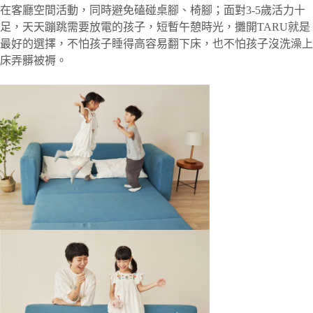
在客廳空間活動，同時避免磕碰桌腳、椅腳
；
面對3-5歲活力十
足，天天蹦跳需要放電的孩子，短暫午憩時光，攤開TARU就是
最好的選擇，不怕孩子睡得高容易翻下床，也不怕孩子沒洗澡上
床弄髒被褥。