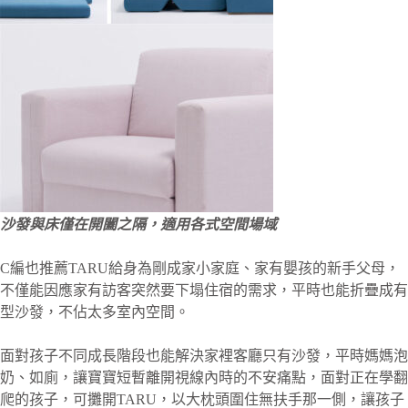
沙發與床僅在開闔之隔，適用各式空間場域
C編也推薦TARU給身為剛成家小家庭、家有嬰孩的新手父母，
不僅能因應家有訪客突然要下塌住宿的需求，平時也能折疊成有
型沙發，不佔太多室內空間。
面對孩子不同成長階段也能解決家裡客廳只有沙發，平時媽媽泡
奶、如廁，讓寶寶短暫離開視線內時的不安痛點，面對正在學翻
爬的孩子，可攤開TARU，以大枕頭圍住無扶手那一側，讓孩子