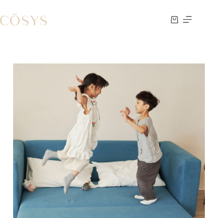
跳
至
購
主
物
要
車
內
容