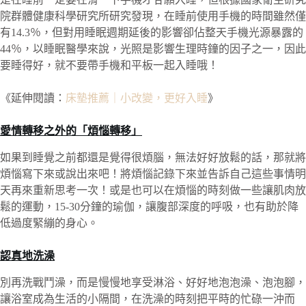
院群體健康科學研究所研究發現，在睡前使用手機的時間雖然僅
有14.3％，但對用睡眠週期延後的影響卻佔整天手機光源暴露的
44％，以睡眠醫學來說，光照是影響生理時鐘的因子之一，因此
要睡得好，就不要帶手機和平板一起入睡哦！
《延伸閱讀：
床墊推薦｜小改變，更好入睡
》
愛情轉移之外的「煩惱轉移」
如果到睡覺之前都還是覺得很煩腦，無法好好放鬆的話，那就將
煩惱寫下來或說出來吧！將煩惱記錄下來並告訴自己這些事情明
天再來重新思考一次！或是也可以在煩惱的時刻做一些讓肌肉放
鬆的運動，15-30分鐘的瑜伽，讓腹部深度的呼吸，也有助於降
低過度緊繃的身心。
認真地洗澡
別再洗戰鬥澡，而是慢慢地享受淋浴、好好地泡泡澡、泡泡腳，
讓浴室成為生活的小隔間，在洗澡的時刻把平時的忙碌一沖而