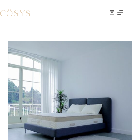
跳
至
購
主
物
要
車
內
容