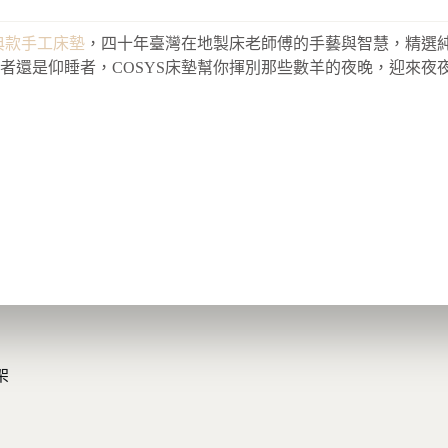
經典款手工床墊
，四十年臺灣在地製床老師傅的手藝與智慧，精選
者還是仰睡者，COSYS床墊幫你揮別那些數羊的夜晚，迎來夜
架