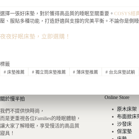
選擇一張好床墊，對於獲得高品質的睡眠至關重要。
COSYS
壓、服貼多種功能，打造舒適與支撐的完美平衡。不論你是側睡
夜夜好眠床墊，立即選購！
標籤
#
床墊推薦
#
獨立筒床墊推薦
#
薄床墊推薦
#
台北床墊試躺
Online Store
關於慢半拍
原木床架
我們不提供快時尚，
布面掀床
而是更重視各位Families的睡眠體驗，
沙發床
讓大家了解睡眠，享受慢活的高品質
保潔墊
寢具！
床墊