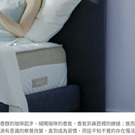
香醇的咖啡起步，細聞咖啡的香氣，香氣到鼻腔裡的繚繞；進而
滴有意識的察覺改變，直到成為習慣，而這不知不覺的存在慢活