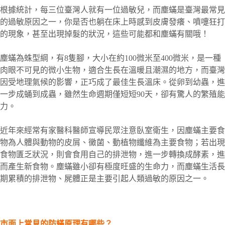
根據統計，每三位臺灣人就有一位過敏兒，而塵蟎是臺灣最常見
的過敏原因之一，你是否也躺在床上時感到皮膚發癢、噴嚏狂打
的現象，甚至出現掉髮的狀況，這些可能都和塵蟎有關哦！
塵蟎為蛛型綱，有8隻腳，大小在約100微米至400微米，是一種
肉眼不可見的微小生物，適合生長在溫暖且潮濕的地方，而臺灣
因受地理氣候的影響，正巧成了最佳生長溫床。從卵到幼蟲，進
一步成蛹到成蟲，雖然生命週期僅短短90天，卻有驚人的繁殖能
力。
近年來經常有家醫科醫師宣導民眾注意臥室衛生，因塵蟎主要食
物為人體與動物的皮屑、黴菌、動植物纖維為主要食物；若出現
食物匱乏狀況，則會食用自己的排泄物，進一步轉換成酵素，進
而產生新食物。塵蟎雖小卻有極度旺盛的生命力，而塵蟎生活長
期累積的排泄物、屍體正是主要引起人類過敏的原因之一。
市面上常見的防蟎原理有哪些？