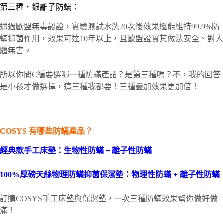
第三種，銀離子防蟎：
通過歐盟無毒認證，實驗測試水洗20次後效果還能維持99.9%防
蟎抑菌作用，效果可達10年以上，且歐盟證實其做法安全、對人
體無害。
所以你問C編要選哪一種防蟎產品？是第三種嗎？不，我的回答
是小孩才做選擇，這三種我都要！三種疊加效果更加倍！
COSYS 有哪些防蟎產品？
經典款手工床墊：生物性防蟎 + 離子性防蟎
100%厚磅天絲物理防蟎抑菌保潔墊：物理性防蟎 + 離子性防蟎
訂購COSYS手工床墊與保潔墊，一次三種防蟎效果幫你做好做
滿！