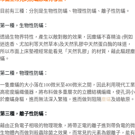
目前有三種：分別是生物性防蟎、物理性防蟎、離子性防蟎。
第一種，生物性防蟎：
透過生物界特性，產生以敵對敵的效果，因塵蟎不喜精油 (例如
迷迭香、尤加利等天然草本)及天然乳膠中天然蛋白酶的味道，
所以市面上床墊裡經常能看見「天然乳膠」的材質，藉此驅趕塵
蟎。
第二種，物理性防蟎：
一隻塵蟎的大小落在100微米至400微米之間，因此利用現代工業
高密度編織儀器，將布料做多重層次的立體結構編織，使孔洞小
於塵蟎身驅，進而無法深入繁殖，進而做到阻隔
塵蟎
及過敏原。
第三種，離子性防蟎：
藉由正負電子相吸的物理現象，將帶正電的離子進到帶負電的微
生物體內而做到殺蟲除菌之效果，而常見的元素為銀離子，能有