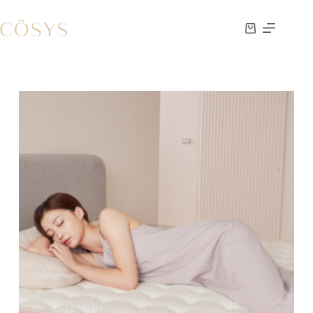
跳
至
購
主
物
要
車
內
容