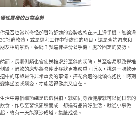
慢性累積的日常姿勢
你是否也常以奇怪卻暫時舒適的姿勢癱軟在床上滑手機？無論滑
3C社群軟體，或是思考工作中待處理的項目，還是查詢週末和
朋友相約景點、餐廳？就這樣邊滑著手機，處於固定的姿勢。
然而，長期側躺也會使脊椎處於歪斜的狀態，甚至容易導致脊椎
側彎，過軟的床墊將會使此症狀更為嚴重，所以，挑選一張軟硬
適中的床墊是件非常重要的事情，搭配合適的枕頭或抱枕，時刻
變換坐姿或躺姿，才能活得健康又自在。
生活中每個細節總是環環相扣，就如同身體健康就可以從日常的
飲食、作息至習慣累積而成，想過有品質好生活，就從小事做
起，終有一天能聚沙成塔，集腋成裘。