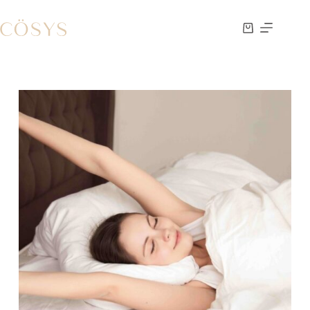
跳
至
購
主
物
要
車
內
容