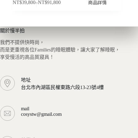
商品詳情
NT$
39,800
–
NT$
91,800
價
產
格
品
範
有
圍：
多
關於慢半拍
NT$39,800
種
到
我們不提供快時尚，
款
NT$91,800
而是更重視各位Families的睡眠體驗，讓大家了解睡眠，
式。
享受慢活的高品質寢具！
可
在
產
地址
品
台北市內湖區民權東路六段13-23號4樓
頁
面
選
mail
擇
cosystw@gmail.com
選
項